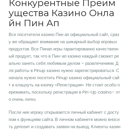
Конкурентные Преим
ущества Казино Онла
йн Пин Ап
Все посетители казино Пин ап официальный сайт, сраз
у же обращают внимание на шикарный выбор игровых
продуктов. Все Пинап игры гарантированно качественн
ый продукт, так что в Пин-ап казино каждый сможет ре
ально занять себя любимым делом – развлечением. Д
ля работы в Pinup казино нужно зарегистрироваться. С
начала нужно посетить Pinup казино официальный сай
т и клацнуть на кнопку «Регистрация». Не стоит особо п
ереживать, поскольку регистрация в Pin-Up casino– эт
о очень легко.
После нее игроку открывается личный кабинет с досту
пом к функциям сайта. В личном кабинете можно вноси
ть депозит и создавать заявки на вывод. Клиенты казин