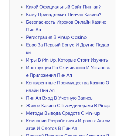
Какой Официальный Сайт Пин-ап?
Кому Принадлежит Пин-ап Казино?
Безопасность Игроков Онлайн Казино
Пин Ап
Регистрация В Pinup Casino
Евро За Первый Бонус И Другие Подар
ки
Игры В Pin Up, Которые Стоит Изучить
Инструкция По Скачиванию И Установк
е Приложения Пин Ап
Конкурентные Преимущества Казино О
нлайн Пин Ап
Пин Ап Вход В Учетную Запись
Живое Казино С Live-дилерами В Pinup
Методы Вывода Средств С Pin-up
Компании Разработчики Игровых Автом
атов И Слотов В Пин Ап
Простой Процесс Создания Аккаунта В