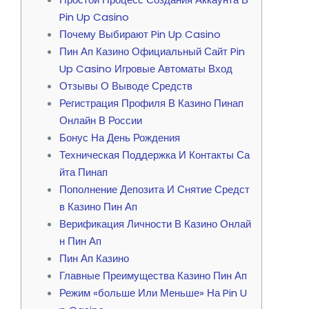
Pin Up Casino
Почему Выбирают Pin Up Casino
Пин Ап Казино Официальный Сайт Pin
Up Casino Игровые Автоматы Вход
Отзывы О Выводе Средств
Регистрация Профиля В Казино Пинап
Онлайн В России
Бонус На День Рождения
Техническая Поддержка И Контакты Са
йта Пинап
Пополнение Депозита И Снятие Средст
в Казино Пин Ап
Верификация Личности В Казино Онлай
н Пин Ап
Пин Ап Казино
Главные Преимущества Казино Пин Ап
Режим «больше Или Меньше» На Pin U