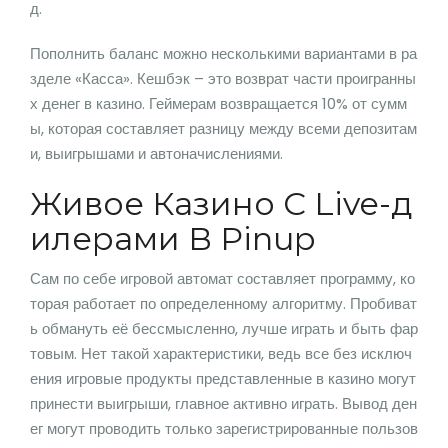
д.
Пополнить баланс можно несколькими вариантами в ра
зделе «Касса». Кешбэк – это возврат части проигранны
х денег в казино. Геймерам возвращается 10% от сумм
ы, которая составляет разницу между всеми депозитам
и, выигрышами и автоначислениями.
Живое Казино С Live-д
илерами В Pinup
Сам по себе игровой автомат составляет программу, ко
торая работает по определенному алгоритму. Пробиват
ь обмануть её бессмысленно, лучше играть и быть фар
товым. Нет такой характеристики, ведь все без исключ
ения игровые продукты представленные в казино могут
принести выигрыши, главное активно играть. Вывод ден
ег могут проводить только зарегистрированные пользов