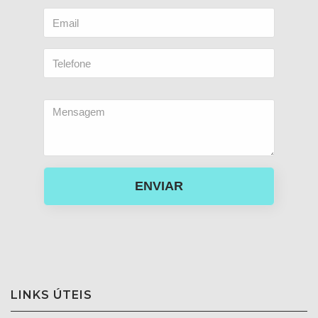
ENVIAR
LINKS ÚTEIS