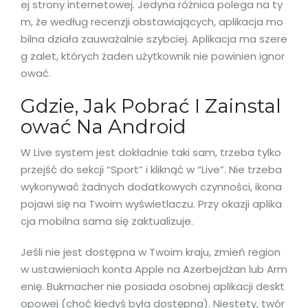
ej strony internetowej. Jedyna różnica polega na ty
m, że według recenzji obstawiających, aplikacja mo
bilna działa zauważalnie szybciej. Aplikacja ma szere
g zalet, których żaden użytkownik nie powinien ignor
ować.
Gdzie, Jak Pobrać I Zainstal
ować Na Android
W Live system jest dokładnie taki sam, trzeba tylko
przejść do sekcji “Sport” i kliknąć w “Live”. Nie trzeba
wykonywać żadnych dodatkowych czynności, ikona
pojawi się na Twoim wyświetlaczu. Przy okazji aplika
cja mobilna sama się zaktualizuje.
Jeśli nie jest dostępna w Twoim kraju, zmień region
w ustawieniach konta Apple na Azerbejdżan lub Arm
enię. Bukmacher nie posiada osobnej aplikacji deskt
opowej (choć kiedyś była dostępna). Niestety, twór