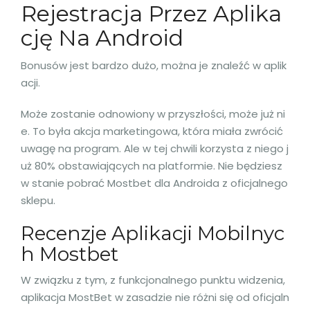
Rejestracja Przez Aplika
cję Na Android
Bonusów jest bardzo dużo, można je znaleźć w aplik
acji.
Może zostanie odnowiony w przyszłości, może już ni
e. To była akcja marketingowa, która miała zwrócić
uwagę na program. Ale w tej chwili korzysta z niego j
uż 80% obstawiających na platformie. Nie będziesz
w stanie pobrać Mostbet dla Androida z oficjalnego
sklepu.
Recenzje Aplikacji Mobilnyc
h Mostbet
W związku z tym, z funkcjonalnego punktu widzenia,
aplikacja MostBet w zasadzie nie różni się od oficjaln