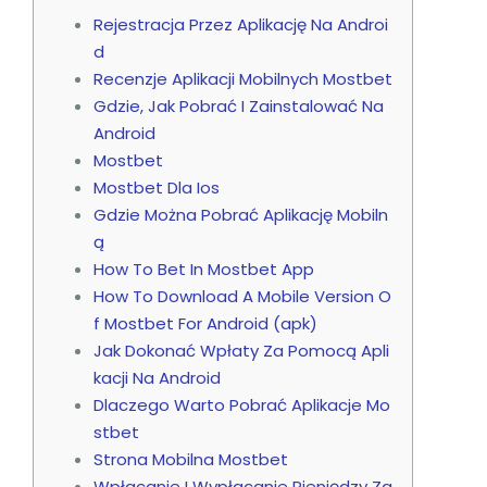
Rejestracja Przez Aplikację Na Androi
d
Recenzje Aplikacji Mobilnych Mostbet
Gdzie, Jak Pobrać I Zainstalować Na
Android
Mostbet
Mostbet Dla Ios
Gdzie Można Pobrać Aplikację Mobiln
ą
How To Bet In Mostbet App
How To Download A Mobile Version O
f Mostbet For Android (apk)
Jak Dokonać Wpłaty Za Pomocą Apli
kacji Na Android
Dlaczego Warto Pobrać Aplikacje Mo
stbet
Strona Mobilna Mostbet
Wpłacanie I Wypłacanie Pieniędzy Za