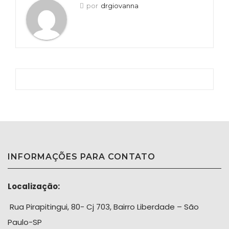
por
drgiovanna
INFORMAÇÕES PARA CONTATO
Localização:
Rua Pirapitingui, 80- Cj 703, Bairro Liberdade – São
Paulo-SP