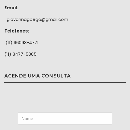
Email:
giovannagpego@gmail.com
Telefones:
(11) 96093-4771
(11) 3477-5005
AGENDE UMA CONSULTA