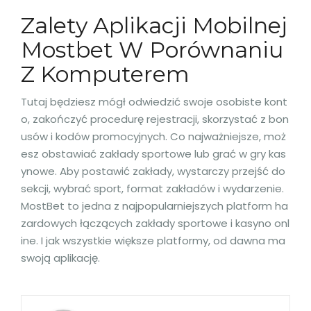
Zalety Aplikacji Mobilnej
Mostbet W Porównaniu
Z Komputerem
Tutaj będziesz mógł odwiedzić swoje osobiste kont
o, zakończyć procedurę rejestracji, skorzystać z bon
usów i kodów promocyjnych. Co najważniejsze, moż
esz obstawiać zakłady sportowe lub grać w gry kas
ynowe. Aby postawić zakłady, wystarczy przejść do
sekcji, wybrać sport, format zakładów i wydarzenie.
MostBet to jedna z najpopularniejszych platform ha
zardowych łączących zakłady sportowe i kasyno onl
ine. I jak wszystkie większe platformy, od dawna ma
swoją aplikację.