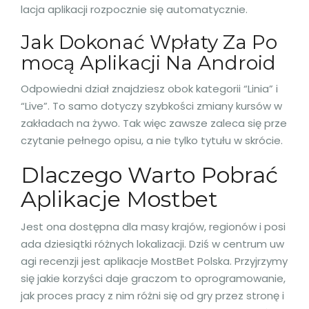
lacja aplikacji rozpocznie się automatycznie.
Jak Dokonać Wpłaty Za Po
mocą Aplikacji Na Android
Odpowiedni dział znajdziesz obok kategorii “Linia” i
“Live”. To samo dotyczy szybkości zmiany kursów w
zakładach na żywo. Tak więc zawsze zaleca się prze
czytanie pełnego opisu, a nie tylko tytułu w skrócie.
Dlaczego Warto Pobrać
Aplikacje Mostbet
Jest ona dostępna dla masy krajów, regionów i posi
ada dziesiątki różnych lokalizacji. Dziś w centrum uw
agi recenzji jest aplikacje MostBet Polska. Przyjrzymy
się jakie korzyści daje graczom to oprogramowanie,
jak proces pracy z nim różni się od gry przez stronę i