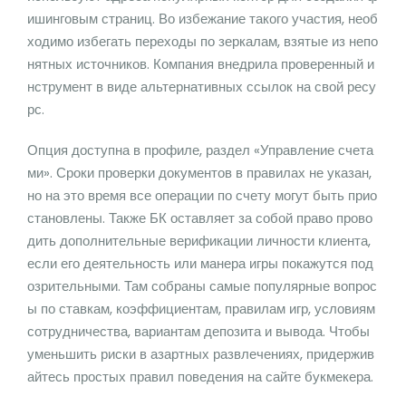
ишинговым страниц. Во избежание такого участия, необ
ходимо избегать переходы по зеркалам, взятые из непо
нятных источников. Компания внедрила проверенный и
нструмент в виде альтернативных ссылок на свой ресу
рс.
Опция доступна в профиле, раздел «Управление счета
ми». Сроки проверки документов в правилах не указан,
но на это время все операции по счету могут быть прио
становлены. Также БК оставляет за собой право прово
дить дополнительные верификации личности клиента,
если его деятельность или манера игры покажутся под
озрительными. Там собраны самые популярные вопрос
ы по ставкам, коэффициентам, правилам игр, условиям
сотрудничества, вариантам депозита и вывода. Чтобы
уменьшить риски в азартных развлечениях, придержив
айтесь простых правил поведения на сайте букмекера.