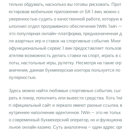
тельно обдумать, насколько вы готовы рисковать. Прот
естировав мобильное приложение от БК 1 вин, можно с
уверенностью судить о качественной работе, которую в
ыполнил отдел программного обеспечения 1WIN. 1win —
это популярная онлайн-платформа, предназначенная д
ля азартных игр и ставок на спортивные события. Мног
офункциональный сервис 1 вин предоставляет пользов
ателям возможность делать ставки на спорт, играть в с
лоты, настольные игры, рулетку. Несмотря на такие огр
аничения, данная букмекерская контора пользуется по
пулярностью.
Здесь можно найти любимые спортивные события, сыг
рать в покер, пополнить или вывести средства. Хоть 1wi
n официальный сайт и зеркало имеют разные ссылки, в
нутреннее наполнение идентичное. 1Win – это не тольк
о современный букмекерский оператор, но и функциона
льное онлайн казино. Суть аналогична – один адрес орг