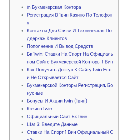
In Букмекерская Контора
Регистрация В 1вин Казино По Телефон
у
Контакты Для Связи И Техническая По
ддеркаж Клиентов
Пополнение И Вывод Средств
Бк 1win: Ставки На Спорт На Официаль
ном Сайте Букмекерской Конторы 1 Вин
Как Получить Доступ К Сайту 1win Есл
и Не Открывается Сайт
Букмекерской Конторы Регистрация, Бо
нусные
Бонусы И Акции 1win (1вин)
Казино 1win
Официальный Сайт Бк 1вин
Шаг 3: Введите Данные
Ставки На Спорт 1 Вин Официальный С
айт