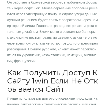
Он работает в браузерной версии, в мобильном форма
те и через софт 1win. Менее серьезные проблемы реша
ются через электронную почту. В случае утери данных,
лучшим решением будет связь с оператором через ном
ер горячей линии. Главная страница встречает игрока с
тильным дизайном. Блоки меню и рекламные баннеры
с акциями не пестрят разными цветами, из-за чего в но
чное время суток глаза не устают от долгого времяпреп
ровождения. Помимо русского, клиент может переключ
иться на украинский, казахстанский, немецкий, английс
кий, французский.
Как Получить Доступ К
Сайту 1win Если Не Отк
рывается Сайт
Лучше использовать для этого надежные площадки, на
пример, партнерские и тематические ресурсы или сайт