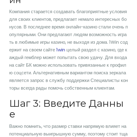
ин
Компания старается создавать благоприятные условия
для своих клиентов, предлагает немало интересных бо
нусов. В последнее время онлайн-казино стали очень п
опулярными. Они предлагают людям возможность игра
ть в любимые игры казино, не выходя из дома. 1Win сод
ержит на своем сайте
1win
целый раздел с казино, где к
аждый гемблер может попытать свою удачу. Для входа
на сайт БК можно использовать привязанные к профил
ю соцсети. Альтернативным вариантом поиска зеркала
является запрос в службу поддержки Специалисты кон
торы всегда рады помочь собственным клиентам.
Шаг 3: Введите Данны
е
Важно помнить, что размер ставки напрямую влияет на
потенциальную выигрышную сумму, поэтому стоит тща