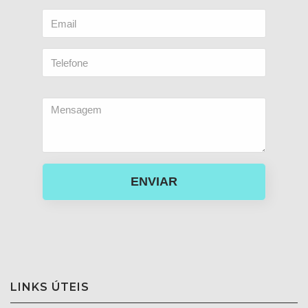
ENVIAR
LINKS ÚTEIS