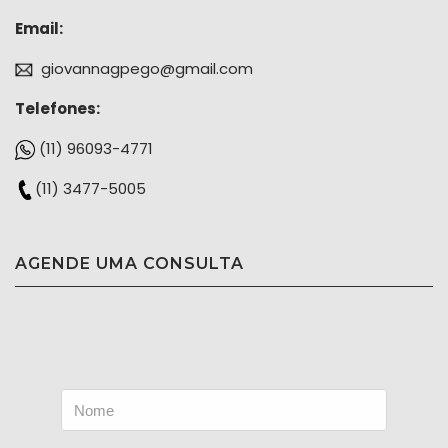
Email:
giovannagpego@gmail.com
Telefones:
(11) 96093-4771
(11) 3477-5005
AGENDE UMA CONSULTA