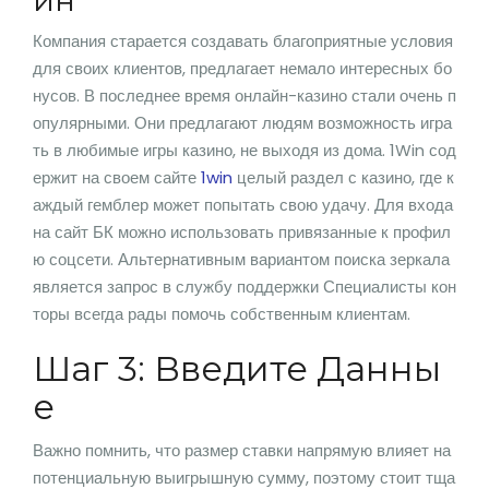
ин
Компания старается создавать благоприятные условия
для своих клиентов, предлагает немало интересных бо
нусов. В последнее время онлайн-казино стали очень п
опулярными. Они предлагают людям возможность игра
ть в любимые игры казино, не выходя из дома. 1Win сод
ержит на своем сайте
1win
целый раздел с казино, где к
аждый гемблер может попытать свою удачу. Для входа
на сайт БК можно использовать привязанные к профил
ю соцсети. Альтернативным вариантом поиска зеркала
является запрос в службу поддержки Специалисты кон
торы всегда рады помочь собственным клиентам.
Шаг 3: Введите Данны
е
Важно помнить, что размер ставки напрямую влияет на
потенциальную выигрышную сумму, поэтому стоит тща