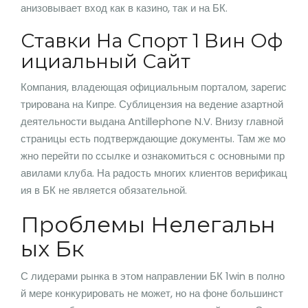
анизовывает вход как в казино, так и на БК.
Ставки На Спорт 1 Вин Оф
ициальный Сайт
Компания, владеющая официальным порталом, зарегис
трирована на Кипре. Сублицензия на ведение азартной
деятельности выдана Antillephone N.V. Внизу главной
страницы есть подтверждающие документы. Там же мо
жно перейти по ссылке и ознакомиться с основными пр
авилами клуба. На радость многих клиентов верификац
ия в БК не является обязательной.
Проблемы Нелегальн
ых Бк
С лидерами рынка в этом направлении БК 1win в полно
й мере конкурировать не может, но на фоне большинст