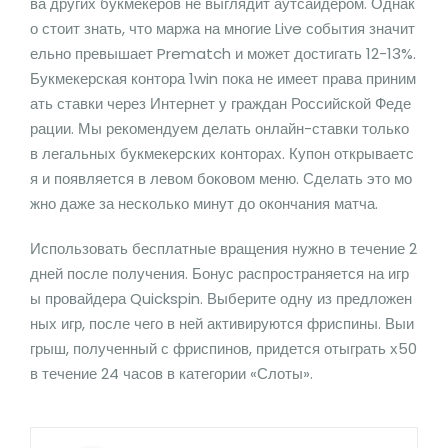
ва других букмекеров не выглядит аутсайдером. Однак
о стоит знать, что маржа на многие Live события значит
ельно превышает Prematch и может достигать 12-13%.
Букмекерская контора 1win пока не имеет права приним
ать ставки через Интернет у граждан Российской Феде
рации. Мы рекомендуем делать онлайн-ставки только
в легальных букмекерских конторах. Купон открываетс
я и появляется в левом боковом меню. Сделать это мо
жно даже за несколько минут до окончания матча.
Использовать бесплатные вращения нужно в течение 2
дней после получения. Бонус распространяется на игр
ы провайдера Quickspin. Выберите одну из предложен
ных игр, после чего в ней активируются фриспины. Выи
грыш, полученный с фриспинов, придется отыграть х50
в течение 24 часов в категории «Слоты».