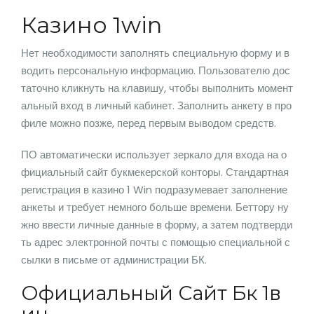
Казино 1win
Нет необходимости заполнять специальную форму и в
водить персональную информацию. Пользователю дос
таточно кликнуть на клавишу, чтобы выполнить момент
альный вход в личный кабинет. Заполнить анкету в про
филе можно позже, перед первым выводом средств.
ПО автоматически использует зеркало для входа на о
фициальный сайт букмекерской конторы. Стандартная
регистрация в казино 1 Win подразумевает заполнение
анкеты и требует немного больше времени. Беттору ну
жно ввести личные данные в форму, а затем подтверди
ть адрес электронной почты с помощью специальной с
сылки в письме от администрации БК.
Официальный Сайт Бк 1в