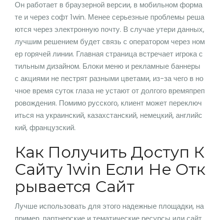
Он работает в браузерной версии, в мобильном форма
те и через софт 1win. Менее серьезные проблемы реша
ются через электронную почту. В случае утери данных,
лучшим решением будет связь с оператором через ном
ер горячей линии. Главная страница встречает игрока с
тильным дизайном. Блоки меню и рекламные баннеры
с акциями не пестрят разными цветами, из-за чего в но
чное время суток глаза не устают от долгого времяпреп
ровождения. Помимо русского, клиент может переключ
иться на украинский, казахстанский, немецкий, английс
кий, французский.
Как Получить Доступ К
Сайту 1win Если Не Отк
рывается Сайт
Лучше использовать для этого надежные площадки, на
пример, партнерские и тематические ресурсы или сайт