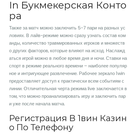
In Букмекерская Конто
ра
Также за матч можно заключить 5-7 пари на разных ус
ловиях. В лайв-режиме можно сразу узнать состав ком
анды, количество травмированных игроков и множеств
о других факторов, которые влияют на исход. Наслажд
аться игрой можно в любое время дня и ночи. Ставки на
спорт в режиме реального времени – наиболее популяр
ное и интригующее развлечение. Рабочее зеркало 1win
предоставляет доступ к практически всем событиям с
линии. Отличительная черта режима live заключается в
том, что можно проанализировать игру и заключить пар
и уже после начала матча.
Регистрация В 1вин Казин
о По Телефону