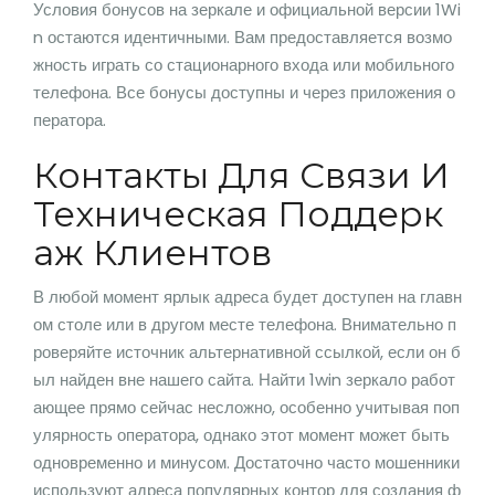
Условия бонусов на зеркале и официальной версии 1Wi
n остаются идентичными. Вам предоставляется возмо
жность играть со стационарного входа или мобильного
телефона. Все бонусы доступны и через приложения о
ператора.
Контакты Для Связи И
Техническая Поддерк
аж Клиентов
В любой момент ярлык адреса будет доступен на главн
ом столе или в другом месте телефона. Внимательно п
роверяйте источник альтернативной ссылкой, если он б
ыл найден вне нашего сайта. Найти 1win зеркало работ
ающее прямо сейчас несложно, особенно учитывая поп
улярность оператора, однако этот момент может быть
одновременно и минусом. Достаточно часто мошенники
используют адреса популярных контор для создания ф