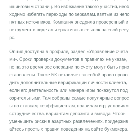
ишинговым страниц. Во избежание такого участия, необ
ходимо избегать переходы по зеркалам, взятые из непо
нятных источников. Компания внедрила проверенный и
нструмент в виде альтернативных ссылок на свой ресу
рс.
Опция доступна в профиле, раздел «Управление счета
ми». Сроки проверки документов в правилах не указан,
но на это время все операции по счету могут быть прио
становлены. Также БК оставляет за собой право прово
дить дополнительные верификации личности клиента,
если его деятельность или манера игры покажутся под
озрительными. Там собраны самые популярные вопрос
ы по ставкам, коэффициентам, правилам игр, условиям
сотрудничества, вариантам депозита и вывода. Чтобы
уменьшить риски в азартных развлечениях, придержив
айтесь простых правил поведения на сайте букмекера.