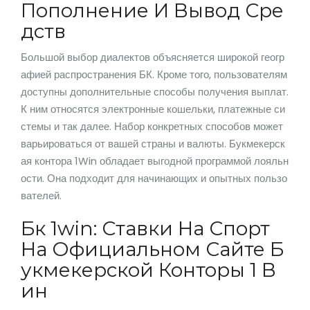
Пополнение И Вывод Сре
дств
Большой выбор диалектов объясняется широкой геогр
афией распространения БК. Кроме того, пользователям
доступны дополнительные способы получения выплат.
К ним относятся электронные кошельки, платежные си
стемы и так далее. Набор конкретных способов может
варьироваться от вашей страны и валюты. Букмекерск
ая контора 1Win обладает выгодной программой лояльн
ости. Она подходит для начинающих и опытных пользо
вателей.
Бк 1win: Ставки На Спорт
На Официальном Сайте Б
укмекерской Конторы 1 В
ин