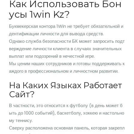
Как Использовать Бон
усы 1win Kz?
Букмекерская контора 1Win не требует обязательной и
дентификации личности для вывода средств.
Однако служба безопасности БК может запросить подт
верждение личности клиента в случаях значительных
выплат или подозрений в нечестной игре.
Мы ценим наших сотрудников и готовы поддерживать к
аждого в профессиональном и личностном развитии.
На Каких Языках Работает
Сайт?
В частности, это относится к футболу (в день может б
ыть до 1000 событий), баскетболу, хоккею и настольно
му теннису.
Сверху расположена основная панель, которая закрепл