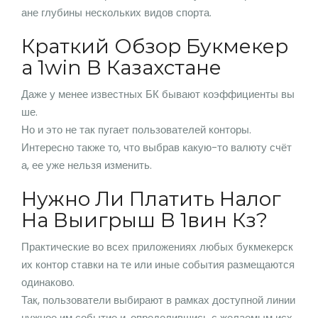
ане глубины нескольких видов спорта.
Краткий Обзор Букмекер
а 1win В Казахстане
Даже у менее известных БК бывают коэффициенты вы
ше.
Но и это не так пугает пользователей конторы.
Интересно также то, что выбрав какую-то валюту счёт
а, ее уже нельзя изменить.
Нужно Ли Платить Налог
На Выигрыш В 1вин Кз?
Практические во всех приложениях любых букмекерск
их контор ставки на те или иные события размещаются
одинаково.
Так, пользователи выбирают в рамках доступной линии
нужное им событие и, определившись с желаемым исх