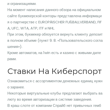
и огранизациями.
На момент написания данного обзора на официальном
сайте букмекерской конторы представлена информаци
я о партнерстве с EUROPÄISCHER FUßBALLVERBAND, FIF
A, UFC, WTA, ATP, ITF и NHL.
При этом, букмекер обязуется вернуть клиенту депозит
в полном объеме (пункт 9. 8. «Пользовательского согла
шения»).
Кроме автоматов, на 1win есть и казино с живыми диле
рами.
Ставки На Киберспорт
Ознакомиться с ассортиментом денежных единиц нужн
о заранее.
Некоторые виртуальные клубы предлагают выбрать ва
люту во время авторизации в системе заведения.
В краш слоте от компании Спрайб нет привычных гемб