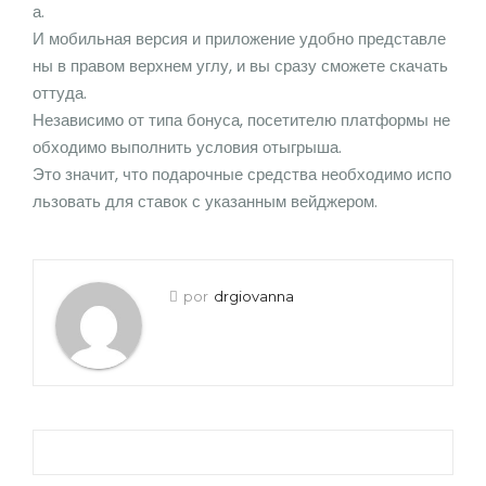
а.
И мобильная версия и приложение удобно представле
ны в правом верхнем углу, и вы сразу сможете скачать
оттуда.
Независимо от типа бонуса, посетителю платформы не
обходимо выполнить условия отыгрыша.
Это значит, что подарочные средства необходимо испо
льзовать для ставок с указанным вейджером.
por
drgiovanna