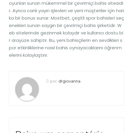
oyunları sunan mükemmel bir çevrimiçi bahis sitesidi
r. Ayrıca canlı yayın işlevleri ve yeni müşteriler için hari
ka bir bonus sunar. Mostbet, çeşitli spor bahisleri seç
enekleri sunan saygın bir çevrimiçi bahis şirketidir. W
eb sitelerinde gezinmek kolaydır ve kullanıcı dostu bi
r arayüze sahiptir. Bu, yeni bahisçilerin en sevdikleri s
por etkinliklerine nasıl bahis oynayacaklarını öğrenm
elerini kolaylaştırır.
por
drgiovanna