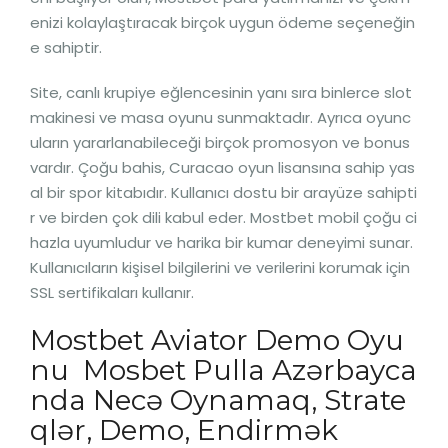
enizi kolaylaştıracak birçok uygun ödeme seçeneğin
e sahiptir.
Site, canlı krupiye eğlencesinin yanı sıra binlerce slot
makinesi ve masa oyunu sunmaktadır. Ayrıca oyunc
uların yararlanabileceği birçok promosyon ve bonus
vardır. Çoğu bahis, Curacao oyun lisansına sahip yas
al bir spor kitabıdır. Kullanıcı dostu bir arayüze sahipti
r ve birden çok dili kabul eder. Mostbet mobil çoğu ci
hazla uyumludur ve harika bir kumar deneyimi sunar.
Kullanıcıların kişisel bilgilerini ve verilerini korumak için
SSL sertifikaları kullanır.
Mostbet Aviator Demo Oyu
nu ️ Mosbet Pulla Azərbayca
nda Necə Oynamaq, Strate
qlər, Demo, Endirmək