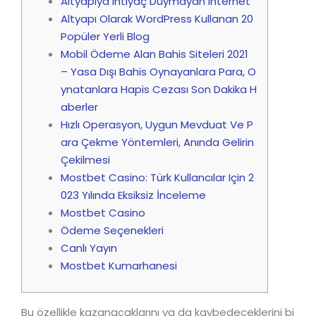
Altyapıya Ihtiyaç Duymayan Internet
Altyapı Olarak WordPress Kullanan 20
Popüler Yerli Blog
Mobil Ödeme Alan Bahis Siteleri 2021
– Yasa Dışı Bahis Oynayanlara Para, O
ynatanlara Hapis Cezası Son Dakika H
aberler
Hızlı Operasyon, Uygun Mevduat Ve P
ara Çekme Yöntemleri, Anında Gelirin
Çekilmesi
Mostbet Casino: Türk Kullancılar Için 2
023 Yılında Eksiksiz İnceleme
Mostbet Casino
Ödeme Seçenekleri
Canlı Yayın
Mostbet Kumarhanesi
Bu özellikle kazanacaklarını ya da kaybedeceklerini bi