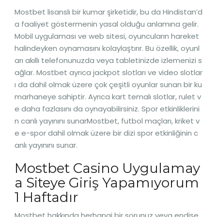
Mostbet lisanslı bir kumar şirketidir, bu da Hindistan’d
a faaliyet göstermenin yasal olduğu anlamına gelir.
Mobil uygulaması ve web sitesi, oyuncuların hareket
halindeyken oynamasını kolaylaştırır. Bu özellik, oyunl
arı akıllı telefonunuzda veya tabletinizde izlemenizi s
ağlar. Mostbet ayrıca jackpot slotları ve video slotlar
ı da dahil olmak üzere çok çeşitli oyunlar sunan bir ku
marhaneye sahiptir. Ayrıca kart temalı slotlar, rulet v
e daha fazlasını da oynayabilirsiniz. Spor etkinliklerini
n canlı yayınını sunarMostbet, futbol maçları, kriket v
e e-spor dahil olmak üzere bir dizi spor etkinliğinin c
anlı yayınını sunar.
Mostbet Casino Uygulamay
a Siteye Giriş Yapamıyorum
1 Haftadır
Mostbet hakkında herhangi bir sorunuz veya endişe