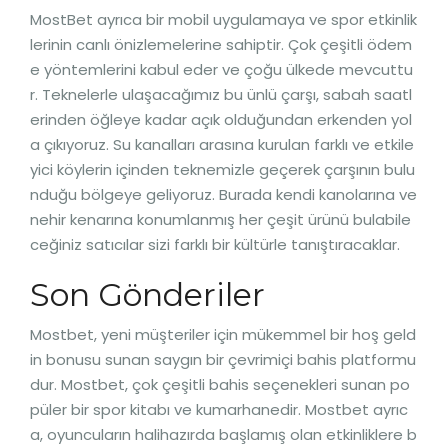
MostBet ayrıca bir mobil uygulamaya ve spor etkinlik
lerinin canlı önizlemelerine sahiptir. Çok çeşitli ödem
e yöntemlerini kabul eder ve çoğu ülkede mevcuttu
r. Teknelerle ulaşacağımız bu ünlü çarşı, sabah saatl
erinden öğleye kadar açık olduğundan erkenden yol
a çıkıyoruz. Su kanalları arasına kurulan farklı ve etkile
yici köylerin içinden teknemizle geçerek çarşının bulu
nduğu bölgeye geliyoruz. Burada kendi kanolarına ve
nehir kenarına konumlanmış her çeşit ürünü bulabile
ceğiniz satıcılar sizi farklı bir kültürle tanıştıracaklar.
Son Gönderiler
Mostbet, yeni müşteriler için mükemmel bir hoş geld
in bonusu sunan saygın bir çevrimiçi bahis platformu
dur. Mostbet, çok çeşitli bahis seçenekleri sunan po
püler bir spor kitabı ve kumarhanedir. Mostbet ayrıc
a, oyuncuların halihazırda başlamış olan etkinliklere b