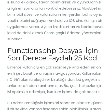
ir. Buna ek olarak, favori takımlarınız ve oyuncularınızl
a ilgili en son oranları kontrol edebilirsiniz. Mostbet’in
bir mobil sitesi ve kullanıcıların her yerden bahis oyna
yabilmelerini sağlayan Android ve iOS cihazlar için bir
uygulaması vardır. Ayrıca kredi kartları ve banka hava
leleri de dahil olmak üzere çeşitli ödeme yöntemleri
sunarlar.
Functionsphp Dosyası İçin
Son Derece Faydalı 25 Kod
Binlerce kullanıcıyı en çok indirmeye ikna eden en ön
emli şey basit ve anlaşılır navigasyondur. Kullanıcıları
n% 95’i olumlu eleştiriler bıraktığından, bu gerçek ins
anlar tarafından kanıtlanmıştır. Bu, çeşitli cihazlar için
iyi optimize edilmiştir, kurulum işlemi de çok basittir.
Bu adres aracılığıyla işlemleri rahat ve elbette güven
li bir şekilde yapma fırsatına sahip olabilirsiniz. Karao