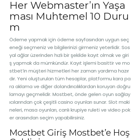
Her Webmaster’ın Yaşa
ması Muhtemel 10 Duru
m
Ödeme yapmak için ödeme sayfasından uygun seç
eneği seçmeniz ve bilgilerinizi girmeniz yeterlidir. Sos
yal ağlar üzerinden hızlı bir şekilde kayıt olmak ve giri
ş yapmak da mümkündür. Kayıt işlemi basittir ve mo
stbet’in müşteri hizmetleri her zaman yardıma hazır
dır. Yeni oluşturulan tüm hesaplar, platformu kara pa
ra aklama ve diğer dolandırıcılıklardan koruyan doğru
lamayı geçmelidir. Mostbet, önde gelen oyun sağlay
ıcılarından çok çeşitli casino oyunları sunar. Slot maki
neleri, masa oyunları, canlı krupiye ruleti ve video pok
er arasından seçim yapabilirsiniz.
Mostbet Giriş Mostbet’e Hoş