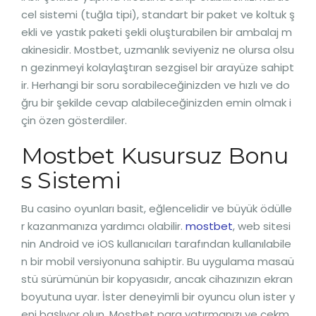
cel sistemi (tuğla tipi), standart bir paket ve koltuk ş
ekli ve yastık paketi şekli oluşturabilen bir ambalaj m
akinesidir. Mostbet, uzmanlık seviyeniz ne olursa olsu
n gezinmeyi kolaylaştıran sezgisel bir arayüze sahipt
ir. Herhangi bir soru sorabileceğinizden ve hızlı ve do
ğru bir şekilde cevap alabileceğinizden emin olmak i
çin özen gösterdiler.
Mostbet Kusursuz Bonu
s Sistemi
Bu casino oyunları basit, eğlencelidir ve büyük ödülle
r kazanmanıza yardımcı olabilir.
mostbet
, web sitesi
nin Android ve iOS kullanıcıları tarafından kullanılabile
n bir mobil versiyonuna sahiptir. Bu uygulama masaü
stü sürümünün bir kopyasıdır, ancak cihazınızın ekran
boyutuna uyar. İster deneyimli bir oyuncu olun ister y
eni başlıyor olun, Mostbet para yatırmanızı ve çekm