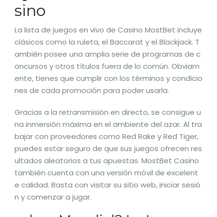
sino
La lista de juegos en vivo de Casino MostBet incluye
clásicos como la ruleta, el Baccarat y el Blackjack. T
ambién posee una amplia serie de programas de c
oncursos y otros títulos fuera de lo común. Obviam
ente, tienes que cumplir con los términos y condicio
nes de cada promoción para poder usarla.
Gracias a la retransmisión en directo, se consigue u
na inmersión máxima en el ambiente del azar. Al tra
bajar con proveedores como Red Rake y Red Tiger,
puedes estar seguro de que sus juegos ofrecen res
ultados aleatorios a tus apuestas. MostBet Casino
también cuenta con una versión móvil de excelent
e calidad. Basta con visitar su sitio web, iniciar sesió
n y comenzar a jugar.