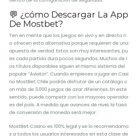
💬 ¿cómo Descargar La App
De Mostbet?
Ten en mente que los juegos en vivo y en directo n
o ofrecen esta alternativa porque requieren de una
apuesta de verdad. Estos son muy interesantes, pu
es cada partida dura pocos segundos. Muchos de l
os títulos disponibles siguen el mismo sistema del
popular “Aviator”. Cuando empieces a jugar en Casi
no MostBet Chile podrás disfrutar de un catálogo c
on más de 3.000 juegos de azar diferentes. En este
sentido, puede competir con los mayores operador
es del país. A medida que avances de nivel, la tasa
de conversión de moneda será mejor.
MostBet Casino es 100% legal y se lo recomendamo
s a todos los usuarios interesados en esta clase de