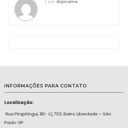
por
drgiovanna
INFORMAÇÕES PARA CONTATO
Localização:
Rua Pirapitingui, 80- Cj 703, Bairro Liberdade – São
Paulo-SP