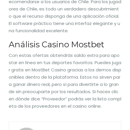
ecomendarse a los usuarios de Chile. Para los jugad
ores de Chile, es todo un verdadero descubrimient
o que el recurso disponga de una aplicación oficial.
El software práctico tiene una interfaz elegante y u
na funcionalidad excelente.
Análisis Casino Mostbet
Con estas ofertas obtendrás saldo extra para apo
star en línea en tus deportes favoritos. Puedes juga
r gratis en MostBet Casino gracias a los demos disp
onibles dentro de la plataforma. Estos no sirven par
a ganar dinero real, pero sí para divertirte a lo gran
de sin preocuparte por los resultados. Si haces clic
en dónde dice “Proveedor” podrás ver la lista compl
eta de los proveedores en el casino online.