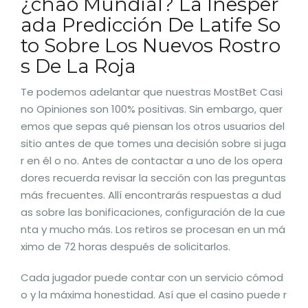
¿chao Mundial? La Inesper
ada Predicción De Latife So
to Sobre Los Nuevos Rostro
s De La Roja
Te podemos adelantar que nuestras MostBet Casi
no Opiniones son 100% positivas. Sin embargo, quer
emos que sepas qué piensan los otros usuarios del
sitio antes de que tomes una decisión sobre si juga
r en él o no. Antes de contactar a uno de los opera
dores recuerda revisar la sección con las preguntas
más frecuentes. Allí encontrarás respuestas a dud
as sobre las bonificaciones, configuración de la cue
nta y mucho más. Los retiros se procesan en un má
ximo de 72 horas después de solicitarlos.
Cada jugador puede contar con un servicio cómod
o y la máxima honestidad. Así que el casino puede r