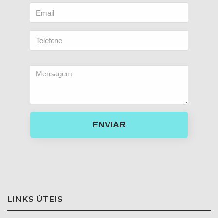
ENVIAR
LINKS ÚTEIS