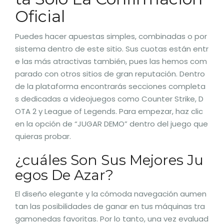
Oficial
Puedes hacer apuestas simples, combinadas o por
sistema dentro de este sitio. Sus cuotas están entr
e las más atractivas también, pues las hemos com
parado con otros sitios de gran reputación. Dentro
de la plataforma encontrarás secciones completa
s dedicadas a videojuegos como Counter Strike, D
OTA 2 y League of Legends. Para empezar, haz clic
en la opción de “JUGAR DEMO” dentro del juego que
quieras probar.
¿cuáles Son Sus Mejores Ju
egos De Azar?
El diseño elegante y la cómoda navegación aumen
tan las posibilidades de ganar en tus máquinas tra
gamonedas favoritas. Por lo tanto, una vez evaluad