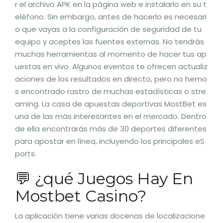
r el archivo APK en la página web e instalarlo en su t
eléfono. Sin embargo, antes de hacerlo es necesari
o que vayas a la configuración de seguridad de tu
equipo y aceptes las fuentes externas. No tendrás
muchas herramientas al momento de hacer tus ap
uestas en vivo. Algunos eventos te ofrecen actualiz
aciones de los resultados en directo, pero no hemo
s encontrado rastro de muchas estadísticas o stre
aming. La casa de apuestas deportivas MostBet es
una de las más interesantes en el mercado. Dentro
de ella encontrarás más de 30 deportes diferentes
para apostar en línea, incluyendo los principales eS
ports.
💬 ¿qué Juegos Hay En
Mostbet Casino?
La aplicación tiene varias docenas de localizacione