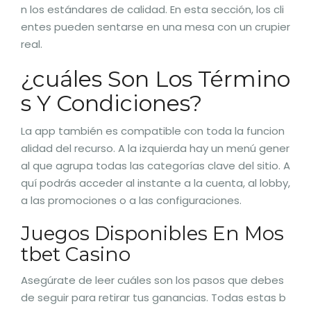
n los estándares de calidad. En esta sección, los cli
entes pueden sentarse en una mesa con un crupier
real.
¿cuáles Son Los Término
s Y Condiciones?
La app también es compatible con toda la funcion
alidad del recurso. A la izquierda hay un menú gener
al que agrupa todas las categorías clave del sitio. A
quí podrás acceder al instante a la cuenta, al lobby,
a las promociones o a las configuraciones.
Juegos Disponibles En Mos
tbet Casino
Asegúrate de leer cuáles son los pasos que debes
de seguir para retirar tus ganancias. Todas estas b