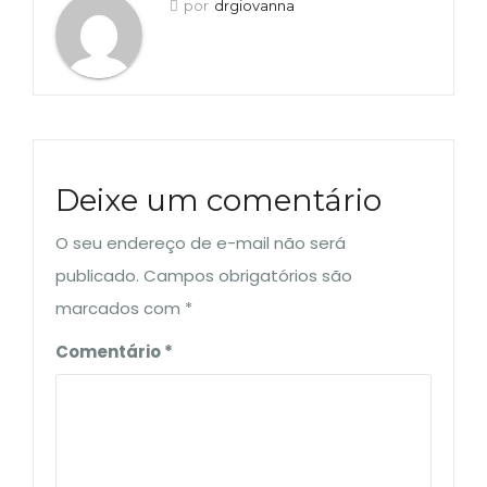
por
drgiovanna
Deixe um comentário
O seu endereço de e-mail não será
publicado.
Campos obrigatórios são
marcados com
*
Comentário
*