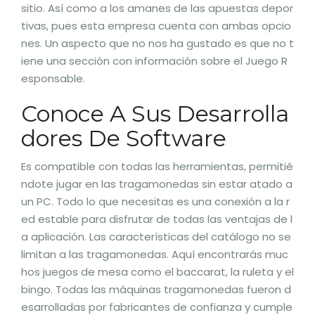
sitio. Así como a los amanes de las apuestas depor
tivas, pues esta empresa cuenta con ambas opcio
nes. Un aspecto que no nos ha gustado es que no t
iene una sección con información sobre el Juego R
esponsable.
Conoce A Sus Desarrolla
dores De Software
Es compatible con todas las herramientas, permitié
ndote jugar en las tragamonedas sin estar atado a
un PC. Todo lo que necesitas es una conexión a la r
ed estable para disfrutar de todas las ventajas de l
a aplicación. Las características del catálogo no se
limitan a las tragamonedas. Aquí encontrarás muc
hos juegos de mesa como el baccarat, la ruleta y el
bingo. Todas las máquinas tragamonedas fueron d
esarrolladas por fabricantes de confianza y cumple