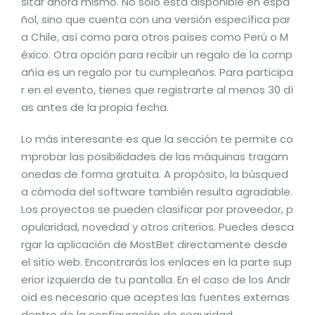
sitar ahora mismo. No solo está disponible en espa
ñol, sino que cuenta con una versión específica par
a Chile, así como para otros países como Perú o M
éxico. Otra opción para recibir un regalo de la comp
añía es un regalo por tu cumpleaños. Para participa
r en el evento, tienes que registrarte al menos 30 dí
as antes de la propia fecha.
Lo más interesante es que la sección te permite co
mprobar las posibilidades de las máquinas tragam
onedas de forma gratuita. A propósito, la búsqued
a cómoda del software también resulta agradable.
Los proyectos se pueden clasificar por proveedor, p
opularidad, novedad y otros criterios. Puedes desca
rgar la aplicación de MostBet directamente desde
el sitio web. Encontrarás los enlaces en la parte sup
erior izquierda de tu pantalla. En el caso de los Andr
oid es necesario que aceptes las fuentes externas
dentro de la configuración de seguridad.