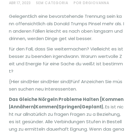
ABR 17, 2023
SEM CATEGORIA
POR DRGIOVANNA
Gelegentlich eine bevorstehende Trennung sein ka
nn offensichtlich als Donald Trumps Pinsel mehr als. I
n anderen Fällen kriecht es nach oben langsam und
drinnen, werden Dinge get viel besser.
für den Fall, dass Sie weitermachen? Vielleicht es ist
besser zu beenden irgendwann. Warum wertvolle Z
eit und Energie für eine Sache du weißt ist bestimm
t?
{Hier sind|Hier sind|Hier sind|Fünf Anzeichen Sie müs
sen suchen neu Interessenten.
Das Gleiche Nörgeln Probleme Halten {Kommen
|Annähern|Kommen|Springen|Geplant|.
Es ist nic
ht nur allnatürlich zu fragen Fragen zu a Beziehung,
es ist gesünder. Alle Verbindungen Stufen in Bestell
ung zu ermitteln dauerhaft Eignung. Wenn das gena