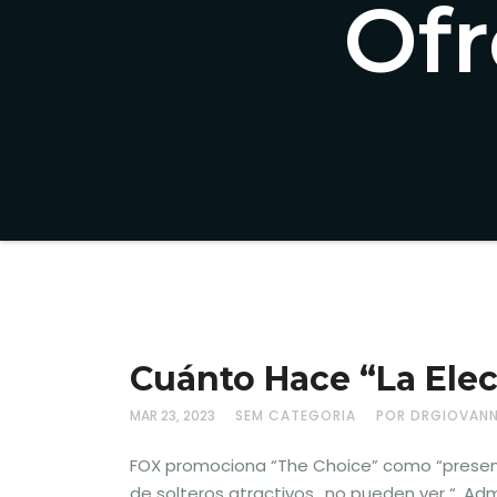
Ofr
Cuánto Hace “La Elec
MAR 23, 2023
SEM CATEGORIA
POR DRGIOVAN
FOX promociona “The Choice” como “present
de solteros atractivos.. no pueden ver “. 