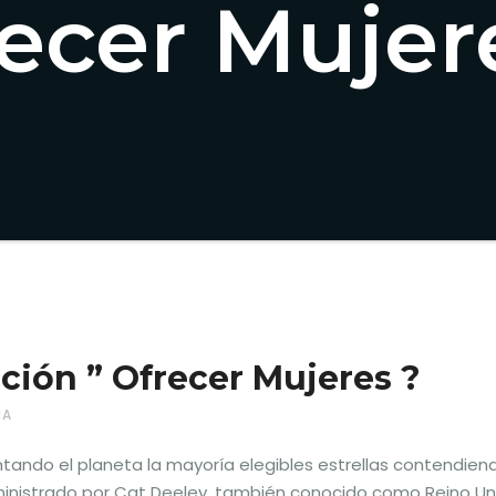
ecer Mujer
ción ” Ofrecer Mujeres ?
NA
ando el planeta la mayoría elegibles estrellas contendien
Administrado por Cat Deeley, también conocido como Reino U