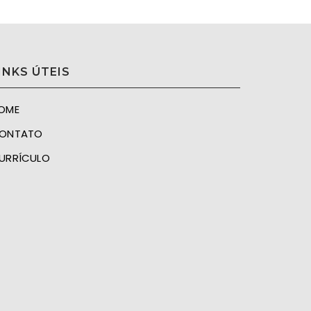
INKS ÚTEIS
OME
ONTATO
URRÍCULO