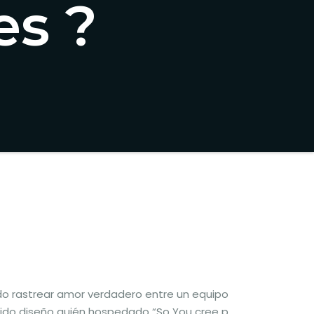
es ?
do rastrear amor verdadero entre un equipo
nido diseño quién hospedado “So You cree p