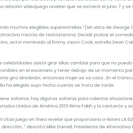
na relación videojuego revelan que se estrenó el junio 7 y se
do muchos elegibles superestrellas “(sin vista de George Cl
 atractiva mezcla de testosterona. Decidir probar el comed
entino, actor nominado al Emmy Jason Cook, estrella Dean Cain
s celebridades asistir girar sillas cambiar para que no puedo
nibles en el escenario y tener debajo de un momento para p
na gira alrededor, entonces mujer se va casa . En el transc
la ha elegido suyo fecha cuando se trata de tarde.
ene solteros, hay algunas solteras para calentar situacion
Estados Unidos de América 2010 Rima Fakih y la cantante y ac
l citas juego en línea revelar que proporciona a-listers LA 
 dirección, ” descrito Mike Darnell, Presidente de Alternativ