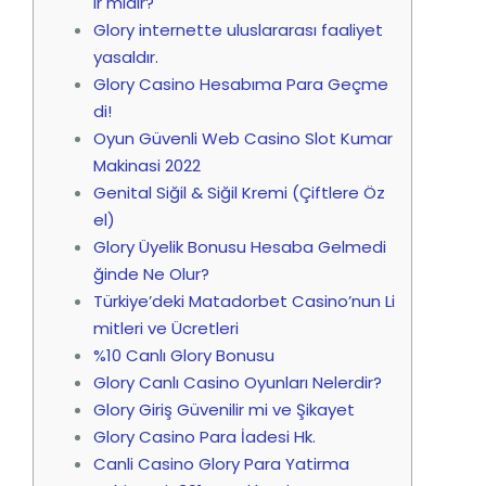
ir midir?
Glory internette uluslararası faaliyet
yasaldır.
Glory Casino Hesabıma Para Geçme
di!
Oyun Güvenli Web Casino Slot Kumar
Makinasi 2022
Genital Siğil & Siğil Kremi (Çiftlere Öz
el)
Glory Üyelik Bonusu Hesaba Gelmedi
ğinde Ne Olur?
Türkiye’deki Matadorbet Casino’nun Li
mitleri ve Ücretleri
%10 Canlı Glory Bonusu
Glory Canlı Casino Oyunları Nelerdir?
Glory Giriş Güvenilir mi ve Şikayet
Glory Casino Para İadesi Hk.
Canli Casino Glory Para Yatirma