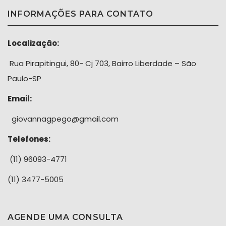
INFORMAÇÕES PARA CONTATO
Localização:
Rua Pirapitingui, 80- Cj 703, Bairro Liberdade – São
Paulo-SP
Email:
giovannagpego@gmail.com
Telefones:
(11) 96093-4771
(11) 3477-5005
AGENDE UMA CONSULTA