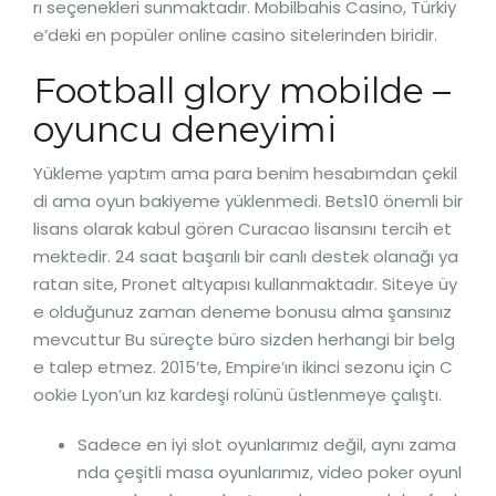
rı seçenekleri sunmaktadır. Mobilbahis Casino, Türkiy
e’deki en popüler online casino sitelerinden biridir.
Football glory mobilde –
oyuncu deneyimi
Yükleme yaptım ama para benim hesabımdan çekil
di ama oyun bakiyeme yüklenmedi. Bets10 önemli bir
lisans olarak kabul gören Curacao lisansını tercih et
mektedir. 24 saat başarılı bir canlı destek olanağı ya
ratan site, Pronet altyapısı kullanmaktadır. Siteye üy
e olduğunuz zaman deneme bonusu alma şansınız
mevcuttur Bu süreçte büro sizden herhangi bir belg
e talep etmez. 2015’te, Empire’ın ikinci sezonu için C
ookie Lyon’un kız kardeşi rolünü üstlenmeye çalıştı.
Sadece en iyi slot oyunlarımız değil, aynı zama
nda çeşitli masa oyunlarımız, video poker oyunl