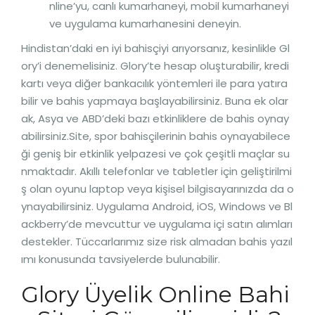
nline’yu, canlı kumarhaneyi, mobil kumarhaneyi
ve uygulama kumarhanesini deneyin.
Hindistan’daki en iyi bahisçiyi arıyorsanız, kesinlikle Gl
ory’i denemelisiniz. Glory’te hesap oluşturabilir, kredi
kartı veya diğer bankacılık yöntemleri ile para yatıra
bilir ve bahis yapmaya başlayabilirsiniz. Buna ek olar
ak, Asya ve ABD’deki bazı etkinliklere de bahis oynay
abilirsiniz.Site, spor bahisçilerinin bahis oynayabilece
ği geniş bir etkinlik yelpazesi ve çok çeşitli maçlar su
nmaktadır. Akıllı telefonlar ve tabletler için geliştirilmi
ş olan oyunu laptop veya kişisel bilgisayarınızda da o
ynayabilirsiniz. Uygulama Android, iOS, Windows ve Bl
ackberry’de mevcuttur ve uygulama içi satın alımları
destekler. Tüccarlarımız size risk almadan bahis yazıl
ımı konusunda tavsiyelerde bulunabilir.
Glory Üyelik Online Bahi