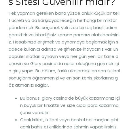
s Sitesi Güvenilir midir?
Tek yapman gereken bana yüzde onluk küçük bir teli
f ücreti ya da karşılayabileceğin herhangi bir miktar
göndermek. Bu seçenek yalnızca birkaç basit adımı
gerektirir ve istediğiniz zaman paranızı alabileceksini
z. Hesabınıza erişmek ve oynamaya başlamak için s
adece kullanıcı adınıza ve şifrenize ihtiyacınız var. En
popüler slotları oynayın veya her gün yeni bir tane d
eneyin ve Glory casino’da neler olduğunu görmek içi
n giriş yapın. Bu bölüm, farklı ülkelerdeki en son futbol
sonuçlarını öğrenmenizi ve en son tenis skorlarına g
öz atmanızı sağlar.
Bu bonus, glory casino’de büyük kazanmanız içi
n büyük bir fırsattır ve size ciddi para kazanma
şansı verebilir.
Canlı kriket, futbol veya basketbol maçları gibi
canlı bahis etkinliklerinde tahmin yapabilirsiniz.