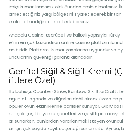
imiçi kumar lisansınız olduğundan emin olmalısınız. İk
amet ettiğiniz yargı bölgesini ziyaret ederek bir tan
e olup olmadığını kontrol edebilirsiniz.
Anadolu Casino, tecrübeli ve kaliteli yapısıyla Türkiy
e’nin en çok kazandıran online casino platformlarınd
an biridir. Platform, kumar yasalarına uygundur ve oy
uncularının güvenliği garanti altındadır.
Genital Siğil & Siğil Kremi (Ç
iftlere Özel)
Bu bahisçi, Counter-Strike, Rainbow Six, StarCraft, Le
ague of Legends ve diğerleri dahil olmak üzere en p
opüler oyun etkinliklerine bahisler sunuyor. Glory casi
no, çok çeşitli oyun seçenekleri ve çeşitli promosyonl
ar sunarken, bunlardan yararlanmak isteyen oyuncul
ar için çok sayıda kayıt seçeneği sunan site. Ayrıca, b