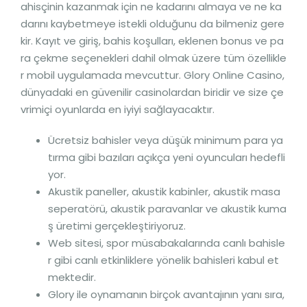
ahisçinin kazanmak için ne kadarını almaya ve ne ka
darını kaybetmeye istekli olduğunu da bilmeniz gere
kir. Kayıt ve giriş, bahis koşulları, eklenen bonus ve pa
ra çekme seçenekleri dahil olmak üzere tüm özellikle
r mobil uygulamada mevcuttur. Glory Online Casino,
dünyadaki en güvenilir casinolardan biridir ve size çe
vrimiçi oyunlarda en iyiyi sağlayacaktır.
Ücretsiz bahisler veya düşük minimum para ya
tırma gibi bazıları açıkça yeni oyuncuları hedefli
yor.
Akustik paneller, akustik kabinler, akustik masa
seperatörü, akustik paravanlar ve akustik kuma
ş üretimi gerçekleştiriyoruz.
Web sitesi, spor müsabakalarında canlı bahisle
r gibi canlı etkinliklere yönelik bahisleri kabul et
mektedir.
Glory ile oynamanın birçok avantajının yanı sıra,